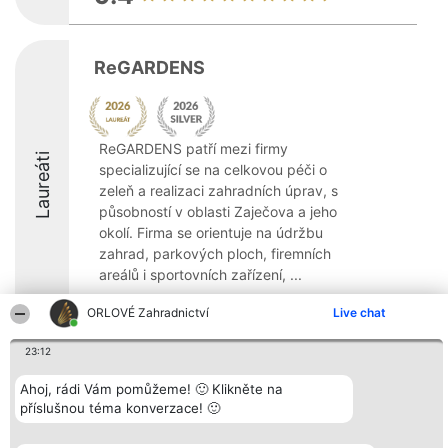
ReGARDENS
ReGARDENS patří mezi firmy
Laureáti
specializující se na celkovou péči o
zeleň a realizaci zahradních úprav, s
působností v oblasti Zaječova a jeho
okolí. Firma se orientuje na údržbu
zahrad, parkových ploch, firemních
areálů i sportovních zařízení, ...
8.9
ORLOVÉ Zahradnictví
Live chat
23:12
Organizátor hlasování
Plebiscyt
Kontakt
Ahoj, rádi Vám pomůžeme! 🙂 Klikněte na
Bright Side Solutions sp. z o.
Vítězové
Kontakt
příslušnou téma konverzace! 🙂
o. sp. k.
Seznam všech
ul. Ruska 22
laureátů
Wrocław 50-079
Zásady