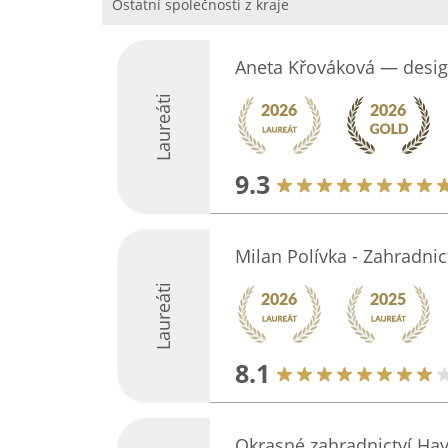
Ostatní společnosti z kraje
Aneta Křováková — desig
Laureáti
9.3
Milan Polívka - Zahradnic
Laureáti
8.1
Okrasné zahradnictví Hav