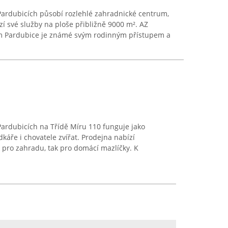
Pardubicích působí rozlehlé zahradnické centrum,
zí své služby na ploše přibližně 9000 m². AZ
 Pardubice je známé svým rodinným přístupem a
ardubicích na Třídě Míru 110 funguje jako
áře i chovatele zvířat. Prodejna nabízí
 pro zahradu, tak pro domácí mazlíčky. K