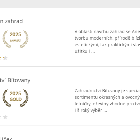
n zahrad
V oblasti návrhu zahrad se An
tvorbu moderních, přírodě blízk
estetickými, tak praktickými vl
užitku i ...
tví Bítovany
Zahradnictví Bítovany je speci
sortimentu okrasných a ovocnýc
letničky, dřeviny vhodné pro tv
i široký výběr ...
líček