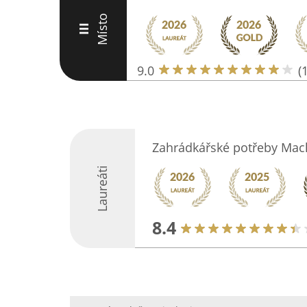
Místo
III
9.0
(
Zahrádkářské potřeby Mac
Laureáti
8.4