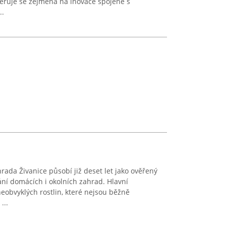
měřuje se zejména na inovace spojené s
..
ada Živanice působí již deset let jako ověřený
ní domácích i okolních zahrad. Hlavní
neobvyklých rostlin, které nejsou běžně
...