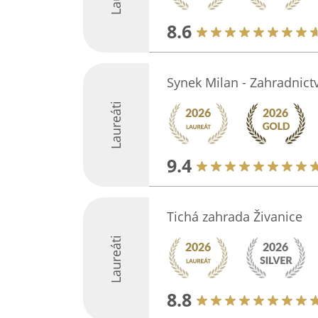
8.6
Synek Milan - Zahradnictv
Laureáti
9.4
Tichá zahrada Živanice
Laureáti
8.8