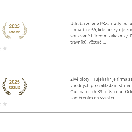
Údržba zeleně PKzahrady působ
Linhartice 69, kde poskytuje k
soukromé i firemní zákazníky. 
trávníků, včetně ...
Živé ploty - Tujehabr je firma
vhodných pro zakládání stříhan
Oucmanicích 89 u Ústí nad Orlic
zaměřením na vysokou ...