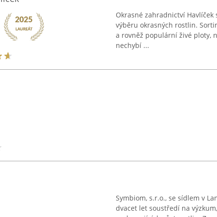
Okrasné zahradnictví Havlíček 
výběru okrasných rostlin. Sorti
a rovněž populární živé ploty,
nechybí ...
Symbiom, s.r.o., se sídlem v La
dvacet let soustředí na výzkum