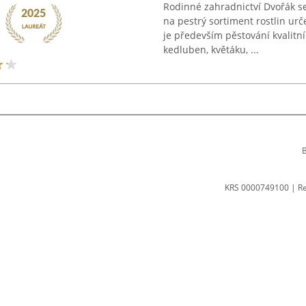
Rodinné zahradnictví Dvořák se
na pestrý sortiment rostlin urč
je především pěstování kvalitn
kedluben, květáku, ...
B
KRS 0000749100 | R