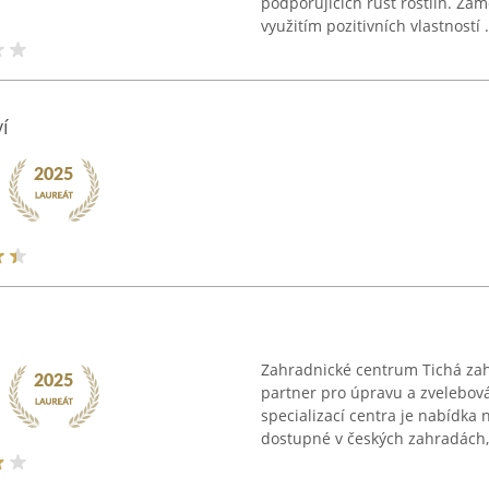
podporujících růst rostlin. Za
využitím pozitivních vlastností .
í
Zahradnické centrum Tichá zahr
partner pro úpravu a zvelebová
specializací centra je nabídka 
dostupné v českých zahradách, 