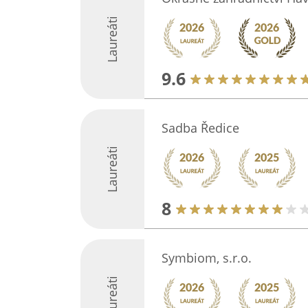
Laureáti
9.6
Sadba Ředice
Laureáti
8
Symbiom, s.r.o.
Laureáti