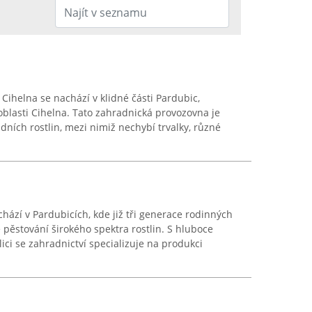
Cihelna se nachází v klidné části Pardubic,
oblasti Cihelna. Tato zahradnická provozovna je
ích rostlin, mezi nimiž nechybí trvalky, různé
hází v Pardubicích, kde již tři generace rodinných
e pěstování širokého spektra rostlin. S hluboce
ici se zahradnictví specializuje na produkci