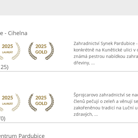
e - Cihelna
Zahradnictví Synek Pardubice - 
konkrétně na Kunětické ulici v 
známá pestrou nabídkou zahradn
dřeviny, ...
125)
Šprojcarovo zahradnictví se nac
členů pečují o zeleň a věnují s
zakořeněnou tradicí na Luční ul
zdravých, ...
70)
entrum Pardubice