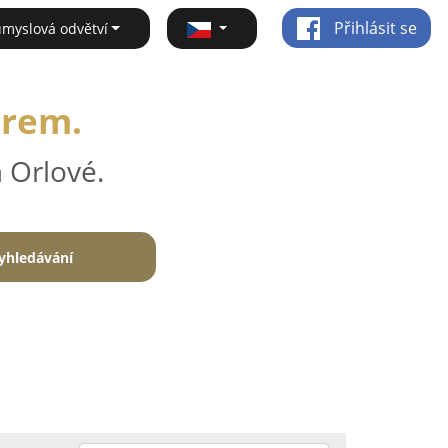
Přihlásit se
ůmyslová odvětví
irem.
 Orlové.
yhledávání