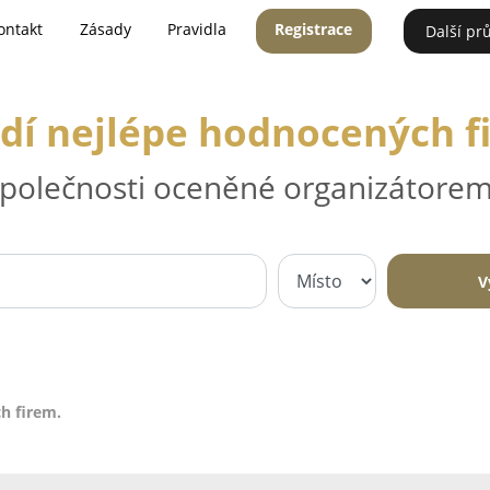
ontakt
Zásady
Pravidla
Registrace
Další pr
dí nejlépe hodnocených f
 společnosti oceněné organizátorem
V
h firem.