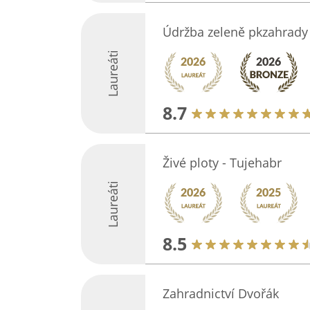
Údržba zeleně pkzahrady
Laureáti
8.7
Živé ploty - Tujehabr
Laureáti
8.5
Zahradnictví Dvořák