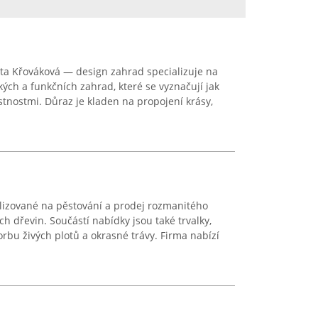
eta Křováková — design zahrad specializuje na
ých a funkčních zahrad, které se vyznačují jak
astnostmi. Důraz je kladen na propojení krásy,
alizované na pěstování a prodej rozmanitého
h dřevin. Součástí nabídky jsou také trvalky,
orbu živých plotů a okrasné trávy. Firma nabízí