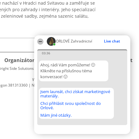
 nachází v Hradci nad Svitavou a zaměřuje se
ených pro zahrady i interiéry. Jeho specializací
í zeleninové sadby, zejména sazenic salátu,
ORLOVÉ Zahradnictví
Live chat
03:36
Organizátor hlasování
Plebiscyt
Kontakt
Ahoj, rádi Vám pomůžeme! 🙂
right Side Solutions sp. z o. o. sp. k.
Vítězové
Kontakt
Klikněte na příslušnou téma
ul. Ruska 22
Seznam
konverzace! 🙂
Wrocław 50-079
všech
egon 381313360 | NIP 8943132676
laureátů
Zásady
Jsem laureát, chci získat marketingové
materiály.
Pravidla
Zásady
Chci přihlásit svou společnost do
Orlové.
ochrany
osobních
Mám jiné otázky.
údajů