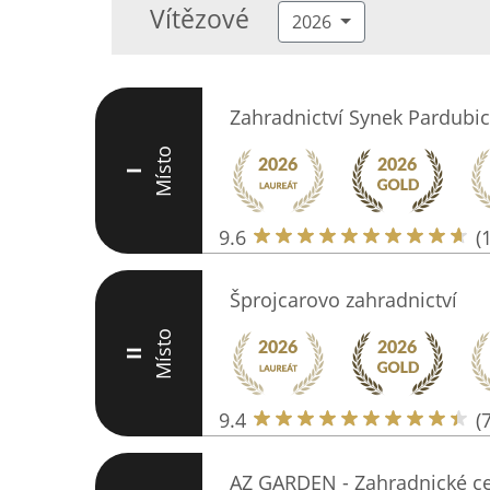
Vítězové
2026
Zahradnictví Synek Pardubic
Místo
I
9.6
(
Šprojcarovo zahradnictví
Místo
II
9.4
(
AZ GARDEN - Zahradnické c