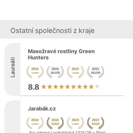
Ostatní společnosti z kraje
Masožravé rostliny Green
Hunters
Laureáti
8.8
Jarabák.cz
Na adrese Lochotínská 1315/29 v Plzni