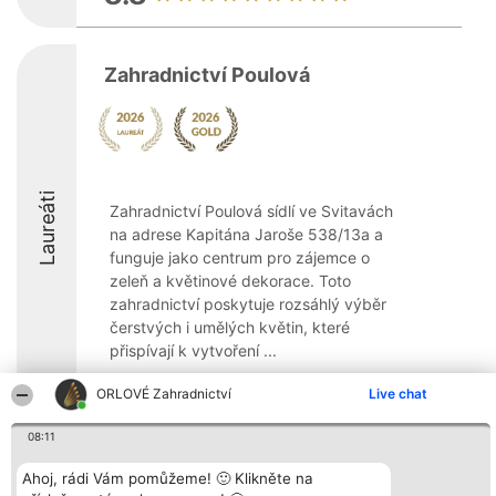
Zahradnictví Poulová
Laureáti
Zahradnictví Poulová sídlí ve Svitavách
na adrese Kapitána Jaroše 538/13a a
funguje jako centrum pro zájemce o
zeleň a květinové dekorace. Toto
zahradnictví poskytuje rozsáhlý výběr
čerstvých i umělých květin, které
přispívají k vytvoření ...
9.4
ORLOVÉ Zahradnictví
Live chat
08:11
Organizátor hlasování
Plebiscyt
Kontakt
Ahoj, rádi Vám pomůžeme! 🙂 Klikněte na
Bright Side Solutions sp. z o.
Vítězové
Kontakt