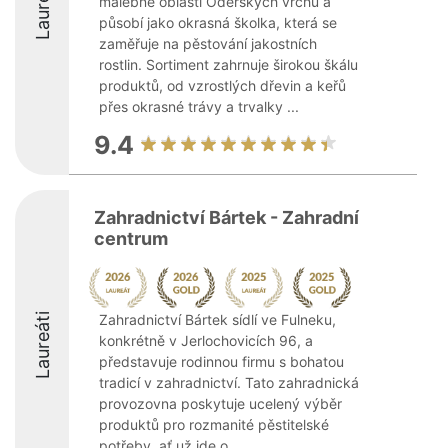
Laureáti
malebné oblasti Oderských vrchů a
působí jako okrasná školka, která se
zaměřuje na pěstování jakostních
rostlin. Sortiment zahrnuje širokou škálu
produktů, od vzrostlých dřevin a keřů
přes okrasné trávy a trvalky ...
9.4
Zahradnictví Bártek - Zahradní
centrum
Laureáti
Zahradnictví Bártek sídlí ve Fulneku,
konkrétně v Jerlochovicích 96, a
představuje rodinnou firmu s bohatou
tradicí v zahradnictví. Tato zahradnická
provozovna poskytuje ucelený výběr
produktů pro rozmanité pěstitelské
potřeby, ať už jde o ...