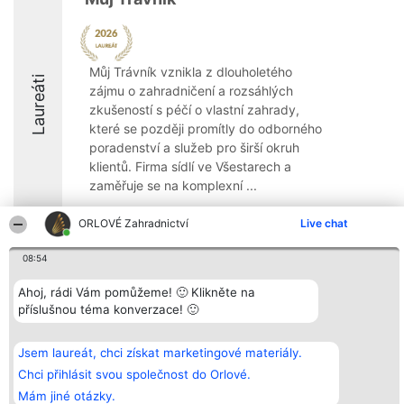
Můj Trávník vznikla z dlouholetého
Laureáti
zájmu o zahradničení a rozsáhlých
zkušeností s péčí o vlastní zahrady,
které se později promítly do odborného
poradenství a služeb pro širší okruh
klientů. Firma sídlí ve Všestarech a
zaměřuje se na komplexní ...
8.5
ORLOVÉ Zahradnictví
Live chat
08:54
Organizátor hlasování
Plebiscyt
Kontakt
Ahoj, rádi Vám pomůžeme! 🙂 Klikněte na
Bright Side Solutions sp. z o.
Vítězové
Kontakt
příslušnou téma konverzace! 🙂
o. sp. k.
Seznam všech
ul. Ruska 22
laureátů
Wrocław 50-079
Zásady
KRS 0000749100 | Regon
Pravidla
Jsem laureát, chci získat marketingové materiály.
381313360 | NIP 8943132676
Zásady
Chci přihlásit svou společnost do Orlové.
ochrany
osobních údajů
Mám jiné otázky.