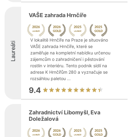
VAŠE zahrada Hrnčíře
V lokalitě Hrnčíře na Praze je situováno
Laureáti
VAŠE zahrada Hrnčíře, které se
zaměřuje na kompletní nabídku určenou
zájemcům o zahradničení i pěstování
rostlin v interiéru. Tento podnik sídlí na
adrese K Hrnčířům 280 a vyznačuje se
rozsáhlou paletou ...
9.4
Zahradnictví Libomyšl, Eva
Doležalová