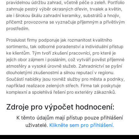
pravidelnou údržbu zahrad, včetně péče o zeleň. Portfolio
zahrnuje pestrý výběr okrasných dřevin, trvalek a květin,
ale i širokou škálu zahradní keramiky, substrátů a hnojiv,
přičemž provozovna se vyznačuje příjemným a přívětivým
prostředím.
Proslulost firmy podporuje jak rozmanitost kvalitního
sortimentu, tak odborné poradenství a individuální přístup
ke klientům. Tým tvoří zkušení pracovníci, pro které je
jejich obor zájmem i posláním, což vytváří pověst příjemné
atmosféry a vysoké úrovně služeb. Zahradnictví se pyšní
dlouholetými zkušenostmi a silnou reputací v regionu.
Součástí nabídky jsou rovněž služby pro města a podniky,
například realizace zelených střech. Firma tak poskytuje
komplexní a spolehlivá řešení pro exteriéry zákazníků.
Zdroje pro výpočet hodnocení:
K těmto údajům mají přístup pouze přihlášení
uživatelé.
Klikněte sem pro přihlášení.