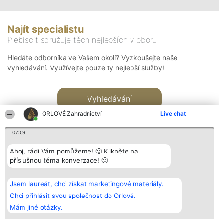
Najít specialistu
Plebiscit sdružuje těch nejlepších v oboru
Hledáte odborníka ve Vašem okolí? Vyzkoušejte naše
vyhledávání. Využívejte pouze ty nejlepší služby!
Vyhledávání
ORLOVÉ Zahradnictví
Live chat
07:09
Ahoj, rádi Vám pomůžeme! 🙂 Klikněte na
příslušnou téma konverzace! 🙂
Organizátor hlasování
Plebiscyt
Kontakt
Bright Side Solutions sp. z o.
Vítězové
Kontakt
Jsem laureát, chci získat marketingové materiály.
o. sp. k.
Seznam všech
ul. Ruska 22
laureátů
Chci přihlásit svou společnost do Orlové.
Wrocław 50-079
Zásady
Mám jiné otázky.
KRS 0000749100 | Regon
Pravidla
381313360 | NIP 8943132676
Zásady