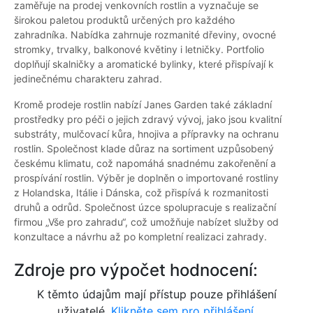
zaměřuje na prodej venkovních rostlin a vyznačuje se
širokou paletou produktů určených pro každého
zahradníka. Nabídka zahrnuje rozmanité dřeviny, ovocné
stromky, trvalky, balkonové květiny i letničky. Portfolio
doplňují skalničky a aromatické bylinky, které přispívají k
jedinečnému charakteru zahrad.
Kromě prodeje rostlin nabízí Janes Garden také základní
prostředky pro péči o jejich zdravý vývoj, jako jsou kvalitní
substráty, mulčovací kůra, hnojiva a přípravky na ochranu
rostlin. Společnost klade důraz na sortiment uzpůsobený
českému klimatu, což napomáhá snadnému zakořenění a
prospívání rostlin. Výběr je doplněn o importované rostliny
z Holandska, Itálie i Dánska, což přispívá k rozmanitosti
druhů a odrůd. Společnost úzce spolupracuje s realizační
firmou „Vše pro zahradu“, což umožňuje nabízet služby od
konzultace a návrhu až po kompletní realizaci zahrady.
Zdroje pro výpočet hodnocení:
K těmto údajům mají přístup pouze přihlášení
uživatelé.
Klikněte sem pro přihlášení.