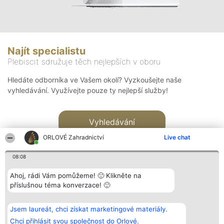
Najít specialistu
Plebiscit sdružuje těch nejlepších v oboru
Hledáte odborníka ve Vašem okolí? Vyzkoušejte naše
vyhledávání. Využívejte pouze ty nejlepší služby!
Vyhledávání
ORLOVÉ Zahradnictví
Live chat
08:08
Ahoj, rádi Vám pomůžeme! 🙂 Klikněte na
příslušnou téma konverzace! 🙂
Organizátor hlasování
Plebiscyt
Kontakt
Bright Side Solutions sp. z o.
Vítězové
Kontakt
Jsem laureát, chci získat marketingové materiály.
o. sp. k.
Seznam všech
ul. Ruska 22
laureátů
Chci přihlásit svou společnost do Orlové.