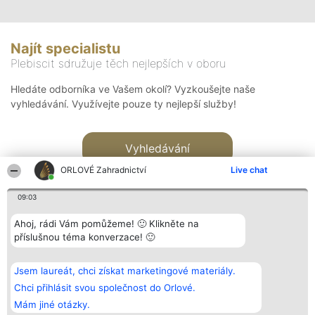
Najít specialistu
Plebiscit sdružuje těch nejlepších v oboru
Hledáte odborníka ve Vašem okolí? Vyzkoušejte naše
vyhledávání. Využívejte pouze ty nejlepší služby!
Vyhledávání
ORLOVÉ Zahradnictví
Live chat
09:03
Ahoj, rádi Vám pomůžeme! 🙂 Klikněte na
příslušnou téma konverzace! 🙂
Organizátor hlasování
Plebiscyt
Kontakt
Bright Side Solutions sp. z o.
Vítězové
Kontakt
Jsem laureát, chci získat marketingové materiály.
o. sp. k.
Seznam všech
ul. Ruska 22
laureátů
Chci přihlásit svou společnost do Orlové.
Wrocław 50-079
Zásady
Mám jiné otázky.
KRS 0000749100 | Regon
Pravidla
381313360 | NIP 8943132676
Zásady