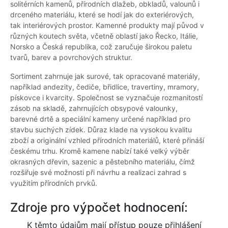
solitérních kamenů, přírodních dlažeb, obkladů, valounů i
drceného materiálu, které se hodí jak do exteriérových,
tak interiérových prostor. Kamenné produkty mají původ v
různých koutech světa, včetně oblastí jako Řecko, Itálie,
Norsko a Česká republika, což zaručuje širokou paletu
tvarů, barev a povrchových struktur.
Sortiment zahrnuje jak surové, tak opracované materiály,
například andezity, čediče, břidlice, travertiny, mramory,
pískovce i kvarcity. Společnost se vyznačuje rozmanitostí
zásob na skladě, zahrnujících obsypové valounky,
barevné drtě a speciální kameny určené například pro
stavbu suchých zídek. Důraz klade na vysokou kvalitu
zboží a originální vzhled přírodních materiálů, které přináší
českému trhu. Kromě kamene nabízí také velký výběr
okrasných dřevin, sazenic a pěstebního materiálu, čímž
rozšiřuje své možnosti při návrhu a realizaci zahrad s
využitím přírodních prvků.
Zdroje pro výpočet hodnocení:
K těmto údajům mají přístup pouze přihlášení