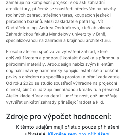
zaměřuje na komplexní projekci v oblasti zahradní
architektury, přičemž se soustředí především na návrhy
rodinných zahrad, střešních teras, koupacích jezírek i
přírodních bazénů. Mezi zakladatele patří Ing. Vít
Ondráček a Ing. Andrea Ondráčková, kteří absolvovali
Zahradnickou fakultu Mendelovy univerzity v Brně,
specializovanou na zahradní a krajinnou architekturu.
Filosofie atelieru spočívá ve vytváření zahrad, které
oplývají životem a podporují kontakt člověka s přírodou a
přírodními materiály. Arbo.design nabízí svým klientům
originální návrhy harmonicky spojující estetické a funkční
prvky s ohledem na specifika prostoru a přání zadavatele.
Od roku 2020 se studio soustředí výhradně na projekční
činnost, čímž si udržuje mimořádnou kreativitu a přesnost.
Ateliér klade důraz na detail i udržitelnost, což umožňuje
vytvářet unikátní zahrady přinášející radost a klid.
Zdroje pro výpočet hodnocení:
K těmto údajům mají přístup pouze přihlášení
uživatelé.
Klikněte sem pro přihlášení.