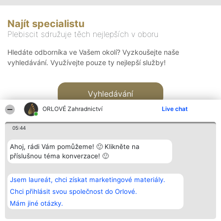
Najít specialistu
Plebiscit sdružuje těch nejlepších v oboru
Hledáte odborníka ve Vašem okolí? Vyzkoušejte naše
vyhledávání. Využívejte pouze ty nejlepší služby!
Vyhledávání
ORLOVÉ Zahradnictví
Live chat
05:44
Ahoj, rádi Vám pomůžeme! 🙂 Klikněte na
příslušnou téma konverzace! 🙂
Organizátor hlasování
Plebiscyt
Kontakt
Bright Side Solutions sp. z o.
Vítězové
Kontakt
Jsem laureát, chci získat marketingové materiály.
o. sp. k.
Seznam všech
ul. Ruska 22
laureátů
Chci přihlásit svou společnost do Orlové.
Wrocław 50-079
Zásady
Mám jiné otázky.
KRS 0000749100 | Regon
Pravidla
381313360 | NIP 8943132676
Zásady
ochrany