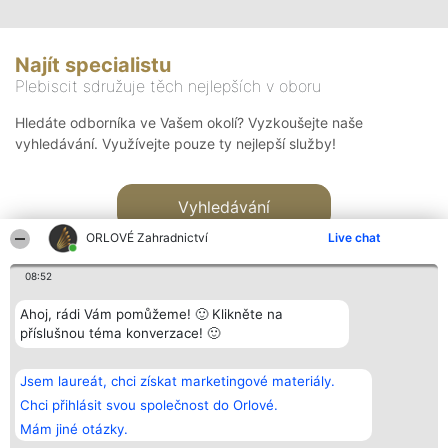
Najít specialistu
Plebiscit sdružuje těch nejlepších v oboru
Hledáte odborníka ve Vašem okolí? Vyzkoušejte naše
vyhledávání. Využívejte pouze ty nejlepší služby!
Vyhledávání
ORLOVÉ Zahradnictví
Live chat
08:52
Ahoj, rádi Vám pomůžeme! 🙂 Klikněte na
příslušnou téma konverzace! 🙂
Organizátor hlasování
Plebiscyt
Kontakt
Bright Side Solutions sp. z o.
Vítězové
Kontakt
Jsem laureát, chci získat marketingové materiály.
o. sp. k.
Seznam všech
ul. Ruska 22
laureátů
Chci přihlásit svou společnost do Orlové.
Wrocław 50-079
Zásady
Mám jiné otázky.
KRS 0000749100 | Regon
Pravidla
381313360 | NIP 8943132676
Zásady