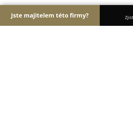
Jste majitelem této firmy?
Zjis
Orlové Zahradnictví
Pořadí nejlépe hodnocených
Nejlevnější zahradník
8.6
(166)
Horní Benešov, Staré Heřminovy 17, Staré Heřmi
Zobrazit telefonní číslo