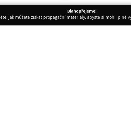
Blahopřejeme!
těte, jak můžete získat propagační materiály, abyste si mohli plně 
 firem.
Nejlevnější zahradník
O společnosti:
Společnost
Nejlevnější zahrad
Heřminovech, je zaměřena na pr
zahradnických potřeb. V nabídc
trvalky, skalničky, bylinky, ok
vypěstuje až 600 000 rostlin na
přibližně v nadmořské výšce šes
novy
odolnosti těchto rostlin vůči k
vysazení.
Důležité je také dodržování z