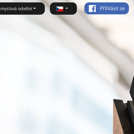
Přihlásit se
ůmyslová odvětví