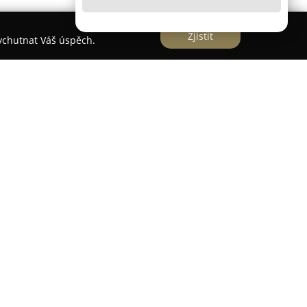
Zjistit
vychutnat Váš úspěch.
ník
s.r.o., která má své sídlo ve Starých
odej rozsáhlého sortimentu rostlin i
e figurují produkty jako semena, okrasné keře,
rasné trávy i drobné ovoce. Firma každoročně
 venkovních plochách v lokalitě Jeseníků,
ti set metrů, což přispívá k výjimečné otužilosti a
limatickým vlivům a tím výrazně snižuje ztráty po
ásad ekologického pěstování — podnik nepoužívá