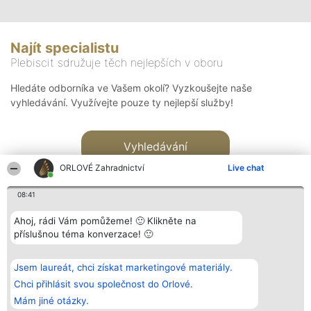
Najít specialistu
Plebiscit sdružuje těch nejlepších v oboru
Hledáte odborníka ve Vašem okolí? Vyzkoušejte naše
vyhledávání. Využívejte pouze ty nejlepší služby!
Vyhledávání
ORLOVÉ Zahradnictví
Live chat
08:41
Ahoj, rádi Vám pomůžeme! 🙂 Klikněte na
příslušnou téma konverzace! 🙂
Organizátor hlasování
Plebiscyt
Kontakt
Bright Side Solutions sp. z o.
Vítězové
Kontakt
Jsem laureát, chci získat marketingové materiály.
o. sp. k.
Seznam všech
ul. Ruska 22
laureátů
Chci přihlásit svou společnost do Orlové.
Wrocław 50-079
Zásady
Mám jiné otázky.
KRS 0000749100 | Regon
Pravidla
381313360 | NIP 8943132676
Zásady