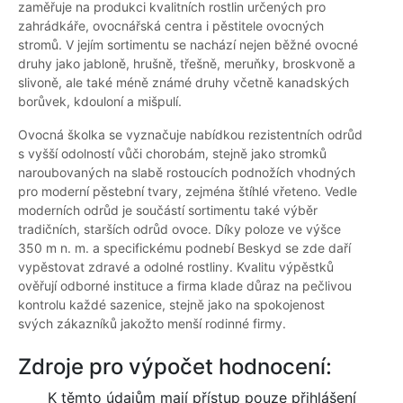
zaměřuje na produkci kvalitních rostlin určených pro
zahrádkáře, ovocnářská centra i pěstitele ovocných
stromů. V jejím sortimentu se nachází nejen běžné ovocné
druhy jako jabloně, hrušně, třešně, meruňky, broskvoně a
slivoně, ale také méně známé druhy včetně kanadských
borůvek, kdouloní a mišpulí.
Ovocná školka se vyznačuje nabídkou rezistentních odrůd
s vyšší odolností vůči chorobám, stejně jako stromků
naroubovaných na slabě rostoucích podnožích vhodných
pro moderní pěstební tvary, zejména štíhlé vřeteno. Vedle
moderních odrůd je součástí sortimentu také výběr
tradičních, starších odrůd ovoce. Díky poloze ve výšce
350 m n. m. a specifickému podnebí Beskyd se zde daří
vypěstovat zdravé a odolné rostliny. Kvalitu výpěstků
ověřují odborné instituce a firma klade důraz na pečlivou
kontrolu každé sazenice, stejně jako na spokojenost
svých zákazníků jakožto menší rodinné firmy.
Zdroje pro výpočet hodnocení:
K těmto údajům mají přístup pouze přihlášení