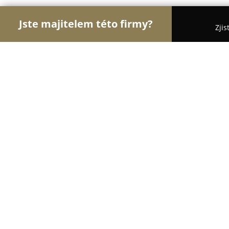
Jste majitelem této firmy?
Zjis
Orlové Zahradnictví
Pořadí nejlépe hodnocených
Ovocné školky Kukla
9.6
(74)
Sulejovice, Náves 8
Zobrazit telefonní číslo