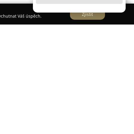
Zjistit
vychutnat Váš úspěch.
oboru již více než padesát let a specializuje se
 nabídky ovocných i okrasných dřevin. Společnost
 mezi uznávané odborníky, kteří své služby
ratelům i individuálním zákazníkům.
á škála ovocných stromků, včetně klasických
švestek, meruněk a broskvoní, ale také různých
u angrešty, rybízy a maliníky. Sortiment doplňují
a rozmanité okrasné dřeviny vhodné pro různé