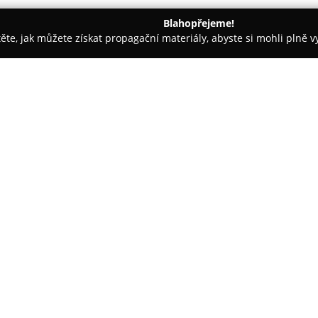
Blahopřejeme!
těte, jak můžete získat propagační materiály, abyste si mohli plně 
 firem.
Ovocné školky Kukla
O společnosti:
Ovocné školky Kukla
působí v 
na pěstování a prodej rozsáhlé
má sídlo v Sulejovicích a patří
poskytují velkoobchodním odbě
V nabídce zahradnictví je širok
odrůd jabloní, hrušní, třešní, 
druhů drobného ovoce, jako jso
populární sloupovité stromky 
typy zahrad.