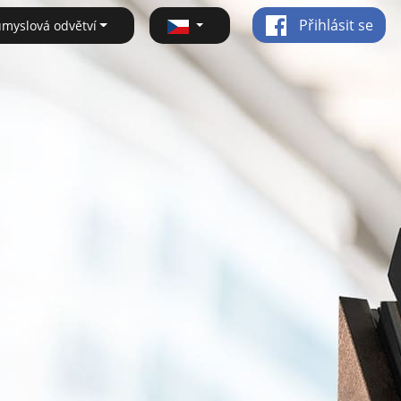
Přihlásit se
ůmyslová odvětví