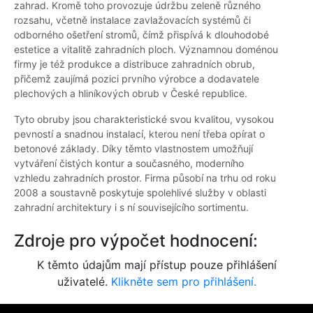
zahrad. Kromě toho provozuje údržbu zeleně různého
rozsahu, včetně instalace zavlažovacích systémů či
odborného ošetření stromů, čímž přispívá k dlouhodobé
estetice a vitalitě zahradních ploch. Významnou doménou
firmy je též produkce a distribuce zahradních obrub,
přičemž zaujímá pozici prvního výrobce a dodavatele
plechových a hliníkových obrub v České republice.
Tyto obruby jsou charakteristické svou kvalitou, vysokou
pevností a snadnou instalací, kterou není třeba opírat o
betonové základy. Díky těmto vlastnostem umožňují
vytváření čistých kontur a současného, moderního
vzhledu zahradních prostor. Firma působí na trhu od roku
2008 a soustavně poskytuje spolehlivé služby v oblasti
zahradní architektury i s ní souvisejícího sortimentu.
Zdroje pro výpočet hodnocení:
K těmto údajům mají přístup pouze přihlášení
uživatelé.
Klikněte sem pro přihlášení.