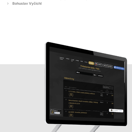
Bohuslav Vyčichl