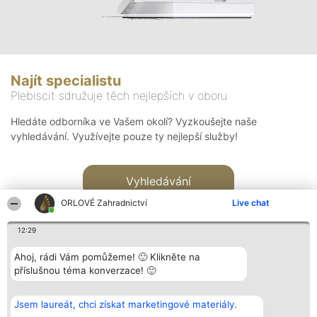
Najít specialistu
Plebiscit sdružuje těch nejlepších v oboru
Hledáte odborníka ve Vašem okolí? Vyzkoušejte naše
vyhledávání. Využívejte pouze ty nejlepší služby!
Vyhledávání
ORLOVÉ Zahradnictví
Live chat
12:29
Ahoj, rádi Vám pomůžeme! 🙂 Klikněte na
příslušnou téma konverzace! 🙂
Organizátor hlasování
Plebiscyt
Kontakt
Bright Side Solutions sp. z o.
Vítězové
Kontakt
Jsem laureát, chci získat marketingové materiály.
o. sp. k.
Seznam všech
ul. Ruska 22
laureátů