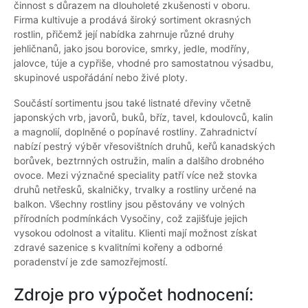
činnost s důrazem na dlouholeté zkušenosti v oboru.
Firma kultivuje a prodává široký sortiment okrasných
rostlin, přičemž její nabídka zahrnuje různé druhy
jehličnanů, jako jsou borovice, smrky, jedle, modříny,
jalovce, túje a cypřiše, vhodné pro samostatnou výsadbu,
skupinové uspořádání nebo živé ploty.
Součástí sortimentu jsou také listnaté dřeviny včetně
japonských vrb, javorů, buků, bříz, tavel, kdoulovců, kalin
a magnolií, doplněné o popínavé rostliny. Zahradnictví
nabízí pestrý výběr vřesovištních druhů, keřů kanadských
borůvek, beztrnných ostružin, malin a dalšího drobného
ovoce. Mezi význačné speciality patří více než stovka
druhů netřesků, skalničky, trvalky a rostliny určené na
balkon. Všechny rostliny jsou pěstovány ve volných
přírodních podmínkách Vysočiny, což zajišťuje jejich
vysokou odolnost a vitalitu. Klienti mají možnost získat
zdravé sazenice s kvalitními kořeny a odborné
poradenství je zde samozřejmostí.
Zdroje pro výpočet hodnocení: