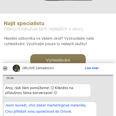
Najít specialistu
Plebiscit sdružuje těch nejlepších v oboru
Hledáte odborníka ve Vašem okolí? Vyzkoušejte naše
vyhledávání. Využívejte pouze ty nejlepší služby!
Vyhledávání
ORLOVÉ Zahradnictví
Live chat
05:56
Ahoj, rádi Vám pomůžeme! 🙂 Klikněte na
příslušnou téma konverzace! 🙂
Organizátor hlasování
Plebiscyt
Kontakt
Bright Side Solutions sp. z o.
Vítězové
Kontakt
Jsem laureát, chci získat marketingové materiály.
o. sp. k.
Seznam všech
ul. Ruska 22
laureátů
Chci přihlásit svou společnost do Orlové.
Wrocław 50-079
Zásady