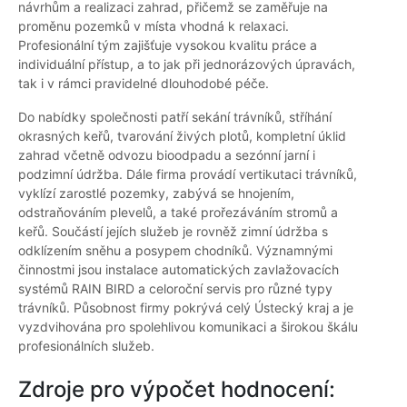
návrhům a realizaci zahrad, přičemž se zaměřuje na
proměnu pozemků v místa vhodná k relaxaci.
Profesionální tým zajišťuje vysokou kvalitu práce a
individuální přístup, a to jak při jednorázových úpravách,
tak i v rámci pravidelné dlouhodobé péče.
Do nabídky společnosti patří sekání trávníků, stříhání
okrasných keřů, tvarování živých plotů, kompletní úklid
zahrad včetně odvozu bioodpadu a sezónní jarní i
podzimní údržba. Dále firma provádí vertikutaci trávníků,
vyklízí zarostlé pozemky, zabývá se hnojením,
odstraňováním plevelů, a také prořezáváním stromů a
keřů. Součástí jejích služeb je rovněž zimní údržba s
odklízením sněhu a posypem chodníků. Významnými
činnostmi jsou instalace automatických zavlažovacích
systémů RAIN BIRD a celoroční servis pro různé typy
trávníků. Působnost firmy pokrývá celý Ústecký kraj a je
vyzdvihována pro spolehlivou komunikaci a širokou škálu
profesionálních služeb.
Zdroje pro výpočet hodnocení: