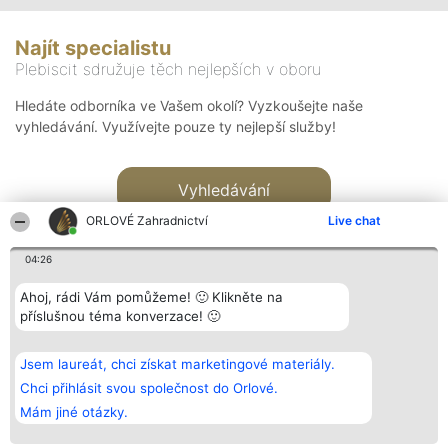
Najít specialistu
Plebiscit sdružuje těch nejlepších v oboru
Hledáte odborníka ve Vašem okolí? Vyzkoušejte naše
vyhledávání. Využívejte pouze ty nejlepší služby!
Vyhledávání
ORLOVÉ Zahradnictví
Live chat
04:26
Ahoj, rádi Vám pomůžeme! 🙂 Klikněte na
příslušnou téma konverzace! 🙂
Organizátor hlasování
Plebiscyt
Kontakt
Bright Side Solutions sp. z o.
Vítězové
Kontakt
Jsem laureát, chci získat marketingové materiály.
o. sp. k.
Seznam všech
ul. Ruska 22
laureátů
Chci přihlásit svou společnost do Orlové.
Wrocław 50-079
Zásady
Mám jiné otázky.
KRS 0000749100 | Regon
Pravidla
381313360 | NIP 8943132676
Zásady
ochrany