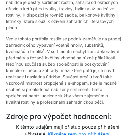
nabídce je pestrý sortiment rostlin, sahající od okrasných
dřevin a keřů přes trvalky, traviny, bylinky až po léčivé
rostliny. K dispozici je rovněž sadba, balkonové květiny i
letničky, které slouží k oživení zahradních i terasových
ploch.
Vedle tohoto portfolia rostlin se podnik zaměřuje na prodej
zahradnického vybavení včetně hnojiv, substrátů,
květináčů a truhlíků. V sortimentu nechybí ani dekorativní
předměty a řezané květiny vhodné na různé příležitosti.
Nedílnou součástí služeb společnosti je poskytování
komplexní péče o zahrady, mezi které patří jejich návrh,
realizace i následná údržba. Součást areálu tvoří také
vzorková místnost propojená s e-shopem, kde je možné
osobně si prohlédnout nabízený sortiment. Tímto
společnost nabízí ucelené služby všem zájemcům o
kvalitní rostliny a profesionální zahradnickou péči.
Zdroje pro výpočet hodnocení:
K těmto údajům mají přístup pouze přihlášení
uživatelé.
Klikněte sem pro přihlášení.