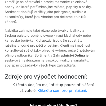
zaměřuje na pěstování a prodej rozmanité zeleninové
sadby, do které patří mimo jiné rajčata, papriky a saláty.
Sortiment doplňují letničky jako pelargonie, surfinie a
aksamitníky, které jsou vhodné pro dekoraci truhlíků i
záhonů.
Nabídka zahrnuje také různorodé trvalky, bylinky a
širokou paletu drobného ovoce – například jahody nebo
kanadské borůvky. K dispozici jsou dále substráty i
rašelina vhodné pro péči o rostliny. Klienti mají možnost
konzultovat své otázky ohledně výběru, péče či pěstování
přímo s odborníky. Sortiment v
Zahradnictví Dolina
je
sestavován s důrazem na vysokou kvalitu a variabilitu,
aby splnil požadavky všech typů zahrádkářů.
Zdroje pro výpočet hodnocení:
K těmto údajům mají přístup pouze přihlášení
uživatelé.
Klikněte sem pro přihlášení.
Jste majitelem této firmy
?