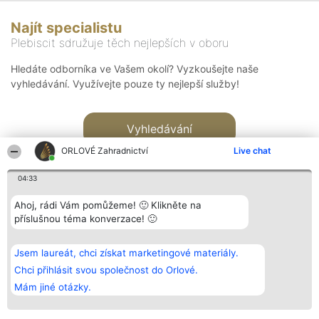
Najít specialistu
Plebiscit sdružuje těch nejlepších v oboru
Hledáte odborníka ve Vašem okolí? Vyzkoušejte naše
vyhledávání. Využívejte pouze ty nejlepší služby!
Vyhledávání
ORLOVÉ Zahradnictví
Live chat
04:33
Ahoj, rádi Vám pomůžeme! 🙂 Klikněte na
příslušnou téma konverzace! 🙂
Organizátor hlasování
Plebiscyt
Kontakt
Bright Side Solutions sp. z o.
Vítězové
Kontakt
Jsem laureát, chci získat marketingové materiály.
o. sp. k.
Seznam všech
ul. Ruska 22
laureátů
Chci přihlásit svou společnost do Orlové.
Wrocław 50-079
Zásady
Mám jiné otázky.
KRS 0000749100 | Regon
Pravidla
381313360 | NIP 8943132676
Zásady
ochrany
osobních údajů