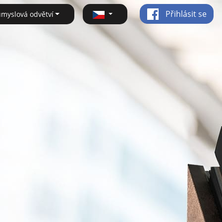
Přihlásit se
ůmyslová odvětví