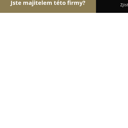
Jste majitelem této firmy?
Zjis
Orlové Zahradnictví
Pořadí nejlépe hodnocených
Zahradnictví Jadamus
8.5
(5)
Třinec, 26
Zobrazit telefonní číslo