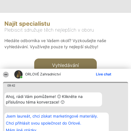
Najít specialistu
Plebiscit sdružuje těch nejlepších v oboru
Hledáte odborníka ve Vašem okolí? Vyzkoušejte naše
vyhledávání. Využívejte pouze ty nejlepší služby!
Vyhledávání
ORLOVÉ Zahradnictví
Live chat
09:42
Ahoj, rádi Vám pomůžeme! 🙂 Klikněte na
příslušnou téma konverzace! 🙂
Organizátor hlasování
Plebiscyt
Kontakt
Bright Side Solutions sp. z o.
Vítězové
Kontakt
Jsem laureát, chci získat marketingové materiály.
o. sp. k.
Seznam všech
ul. Ruska 22
laureátů
Chci přihlásit svou společnost do Orlové.
Wrocław 50-079
Zásady
Mám jiné otázky.
KRS 0000749100 | Regon
Pravidla