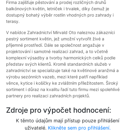
Firma zajišťuje pěstování a prodej rozličných druhů
balkónových květin, letniček i trvalek, díky čemuž je
dostupný bohatý výběr rostlin vhodných pro zahrady i
terasy.
V nabídce Zahradnictví Mirvald Oto naleznou zákazníci
pestrý sortiment květin, jež umožní vytvořit živé a
příjemné prostředí. Dále se společnost angažuje v
projektování i samotné realizaci zahrad, a to včetně
komplexní výsadby a tvorby harmonických celků podle
představ svých klientů. Kromě standardních služeb v
zahradnictví se specializuje také na květinové aranžmá a
výrobu sezónních vazeb, mezi které patří například
věnce, kytice i košíčky ke zvláštním příležitostem. Široký
sortiment i důraz na kvalitu řadí tuto firmu mezi spolehlivé
partnery pro realizaci zahradních projektů.
Zdroje pro výpočet hodnocení:
K těmto údajům mají přístup pouze přihlášení
uživatelé.
Klikněte sem pro přihlášení.