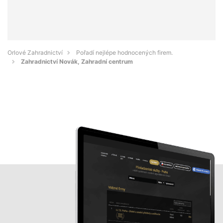
Orlové Zahradnictví
Pořadí nejlépe hodnocených firem.
Zahradnictví Novák, Zahradní centrum