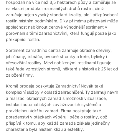
hospodaří na více než 3,5 hektarech půdy a zaměřuje se
na vlastní produkci rozmanitých druhů rostlin, čímž
zaručuje nejen vysoký standard kvality, ale i přizpůsobení
rostlin místním podmínkám. Díky přímému pěstování může
společnost nabídnout cenově výhodnější sortiment v
porovnání s těmi zahradnictvími, která fungují pouze jako
překupníci rostlin.
Sortiment zahradního centra zahrnuje okrasné dřeviny,
jehličnany, listnáče, ovocné stromky a keře, bylinky i
vřesovištní rostliny. Mezi nabízenými rostlinami figuruje
také řada vzrostlých stromů, některé s historií až 25 let od
založení firmy.
Kromě prodeje poskytuje Zahradnictví Novák také
komplexní služby v oblasti zahradničení. Ty zahrnují návrh
a realizaci okrasných zahrad s možností vizualizace,
instalaci automatických zavlažovacích systémů a
pravidelnou údržbu zahrad. Firma poskytuje také
poradenství v otázkách výběru i péče o rostliny, což
přispívá k tomu, aby každá zahrada získala jedinečný
charakter a byla místem klidu a estetiky.