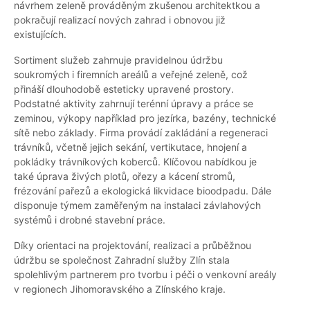
návrhem zeleně prováděným zkušenou architektkou a
pokračují realizací nových zahrad i obnovou již
existujících.
Sortiment služeb zahrnuje pravidelnou údržbu
soukromých i firemních areálů a veřejné zeleně, což
přináší dlouhodobě esteticky upravené prostory.
Podstatné aktivity zahrnují terénní úpravy a práce se
zeminou, výkopy například pro jezírka, bazény, technické
sítě nebo základy. Firma provádí zakládání a regeneraci
trávníků, včetně jejich sekání, vertikutace, hnojení a
pokládky trávníkových koberců. Klíčovou nabídkou je
také úprava živých plotů, ořezy a kácení stromů,
frézování pařezů a ekologická likvidace bioodpadu. Dále
disponuje týmem zaměřeným na instalaci závlahových
systémů i drobné stavební práce.
Díky orientaci na projektování, realizaci a průběžnou
údržbu se společnost Zahradní služby Zlín stala
spolehlivým partnerem pro tvorbu i péči o venkovní areály
v regionech Jihomoravského a Zlínského kraje.