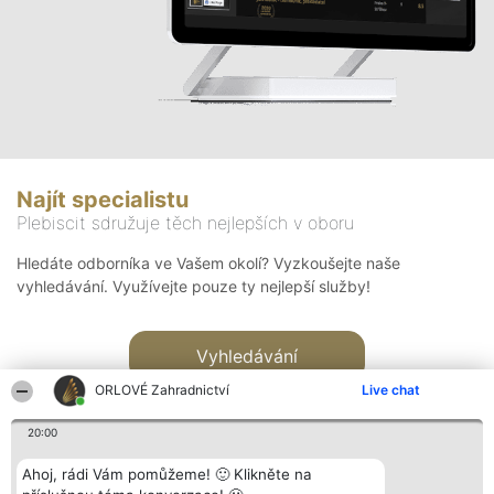
Najít specialistu
Plebiscit sdružuje těch nejlepších v oboru
Hledáte odborníka ve Vašem okolí? Vyzkoušejte naše
vyhledávání. Využívejte pouze ty nejlepší služby!
Vyhledávání
ORLOVÉ Zahradnictví
Live chat
20:00
Ahoj, rádi Vám pomůžeme! 🙂 Klikněte na