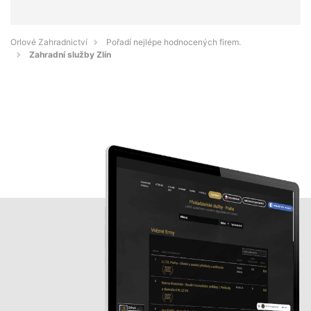
Orlové Zahradnictví
Pořadí nejlépe hodnocených firem.
Zahradní služby Zlín