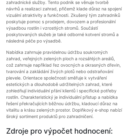
zahradnické služby. Tento podnik se věnuje tvorbě
návrhů a realizaci zahrad, přičemž klade důraz na spojení
vizuální atraktivity a funkčnosti. Zkušený tým zahradníků
poskytuje pomoc s prodejem, dovozem a profesionální
výsadbou rostlin i vzrostlých stromů. Součástí
poskytovaných služeb je také odborné kotvení stromů a
následná péče po výsadbě.
Nabídka zahrnuje pravidelnou údržbu soukromých
zahrad, veřejných zelených ploch a rozsáhlých areálů,
což zahrnuje například řez ovocných a okrasných dřevin,
tvarování a zakládání živých plotů nebo odstraňování
plevele. Orientace společnosti směřuje k vytváření
estetických a dlouhodobě udržitelných zahrad, které
zohledňují individuální přání klientů i specifické potřeby
rostlin. Charakteristický je individuální přístup a nabídka
řešení překračujících běžnou údržbu, kladoucí důraz na
vitalitu a krásu zelených prostor. Doplňkový e-shop nabízí
široký sortiment produktů pro zahradničení.
Zdroje pro výpočet hodnocení: