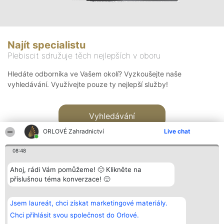
Najít specialistu
Plebiscit sdružuje těch nejlepších v oboru
Hledáte odborníka ve Vašem okolí? Vyzkoušejte naše
vyhledávání. Využívejte pouze ty nejlepší služby!
Vyhledávání
ORLOVÉ Zahradnictví
Live chat
08:48
Ahoj, rádi Vám pomůžeme! 🙂 Klikněte na
příslušnou téma konverzace! 🙂
Organizátor hlasování
Plebiscyt
Kontakt
Bright Side Solutions sp. z o.
Vítězové
Kontakt
Jsem laureát, chci získat marketingové materiály.
o. sp. k.
Seznam všech
ul. Ruska 22
laureátů
Chci přihlásit svou společnost do Orlové.
Wrocław 50-079
Zásady