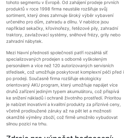
tohoto segmentu v Evropě. Od zahájení prodeje prvních
produktů v roce 1998 firma neustále rozšiřuje svůj
sortiment, který dnes zahrnuje široký výběr vybavení
určeného pro dům, zahradu a dílnu. V nabídce jsou
například sekačky, křovinořezy, řetězové pily, zahradní
traktory, zavlažovací systémy, sněhové frézy, grily nebo
zahradní nábytek.
Mezi hlavní přednosti společnosti patří rozsáhlá síť
specializovaných prodejen s odborně vyškoleným
personálem a více než 120 autorizovaných servisních
středisek, což umožňuje poskytovat komplexní péči před i
po prodeji. Současně firma rozšiřuje ekologicky
orientovaný AKU program, který umožňuje napájet více
druhů zařízení jediným typem akumulátoru, což přispívá
ke snížení nákladů i ochraně životního prostředí. Prioritou
je nabízet inovativní a kvalitní produkty za příznivé ceny,
včetně prodloužené záruky až na pět let a možnosti
okamžité výměny zboží, což firmě umožnilo vybudovat
silnou pozici na trhu.