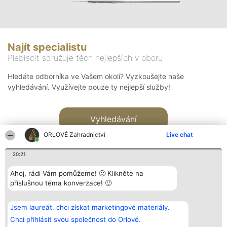
Najít specialistu
Plebiscit sdružuje těch nejlepších v oboru
Hledáte odborníka ve Vašem okolí? Vyzkoušejte naše
vyhledávání. Využívejte pouze ty nejlepší služby!
Vyhledávání
ORLOVÉ Zahradnictví
Live chat
20:21
Ahoj, rádi Vám pomůžeme! 🙂 Klikněte na
příslušnou téma konverzace! 🙂
Organizátor hlasování
Plebiscyt
Kontakt
Bright Side Solutions sp. z o.
Vítězové
Kontakt
Jsem laureát, chci získat marketingové materiály.
o. sp. k.
Seznam všech
ul. Ruska 22
laureátů
Chci přihlásit svou společnost do Orlové.
Wrocław 50-079
Zásady