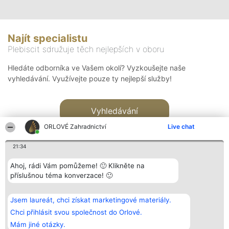
Najít specialistu
Plebiscit sdružuje těch nejlepších v oboru
Hledáte odborníka ve Vašem okolí? Vyzkoušejte naše
vyhledávání. Využívejte pouze ty nejlepší služby!
Vyhledávání
ORLOVÉ Zahradnictví
Live chat
21:34
Ahoj, rádi Vám pomůžeme! 🙂 Klikněte na
příslušnou téma konverzace! 🙂
Organizátor hlasování
Plebiscyt
Kontakt
Bright Side Solutions sp. z o.
Vítězové
Kontakt
Jsem laureát, chci získat marketingové materiály.
o. sp. k.
Seznam všech
ul. Ruska 22
laureátů
Chci přihlásit svou společnost do Orlové.
Wrocław 50-079
Zásady
Mám jiné otázky.
KRS 0000749100 | Regon
Pravidla