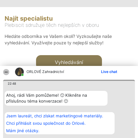
Najít specialistu
Plebiscit sdružuje těch nejlepších v oboru
Hledáte odborníka ve Vašem okolí? Vyzkoušejte naše
vyhledávání. Využívejte pouze ty nejlepší služby!
Vyhledávání
ORLOVÉ Zahradnictví
Live chat
22:48
Ahoj, rádi Vám pomůžeme! 🙂 Klikněte na
příslušnou téma konverzace! 🙂
Organizátor hlasování
Plebiscyt
Kontakt
Bright Side Solutions sp. z o.
Vítězové
Kontakt
Jsem laureát, chci získat marketingové materiály.
o. sp. k.
Seznam všech
ul. Ruska 22
laureátů
Chci přihlásit svou společnost do Orlové.
Wrocław 50-079
Zásady
Mám jiné otázky.
KRS 0000749100 | Regon
Pravidla
381313360 | NIP 8943132676
Zásady