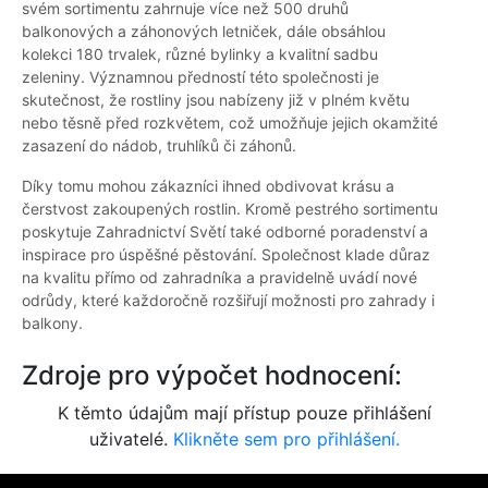
svém sortimentu zahrnuje více než 500 druhů
balkonových a záhonových letniček, dále obsáhlou
kolekci 180 trvalek, různé bylinky a kvalitní sadbu
zeleniny. Významnou předností této společnosti je
skutečnost, že rostliny jsou nabízeny již v plném květu
nebo těsně před rozkvětem, což umožňuje jejich okamžité
zasazení do nádob, truhlíků či záhonů.
Díky tomu mohou zákazníci ihned obdivovat krásu a
čerstvost zakoupených rostlin. Kromě pestrého sortimentu
poskytuje Zahradnictví Světí také odborné poradenství a
inspirace pro úspěšné pěstování. Společnost klade důraz
na kvalitu přímo od zahradníka a pravidelně uvádí nové
odrůdy, které každoročně rozšiřují možnosti pro zahrady i
balkony.
Zdroje pro výpočet hodnocení:
K těmto údajům mají přístup pouze přihlášení
uživatelé.
Klikněte sem pro přihlášení.