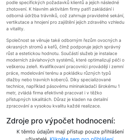
podle specifických požadavků klientů a jejich následné
zhotovení. K hlavním aktivitám firmy patří zakládání i
odborná údržba trávníků, což zahrnuje pravidelné sekání,
vertikutace a hnojení pro zajištění jejich zdravého vzhledu
a vitality.
Společnost se věnuje také odborným řezům ovocných a
okrasných stromů a keřů, čímž podporuje jejich správný
růst a estetickou hodnotu. Součástí služeb je instalace
moderních závlahových systémů, které optimalizují péči o
veškerou zeleň. Kvalifikovaní pracovníci provádějí i zemní
práce, modelování terénu a pokládku různých typů
dlažby nebo travních koberců. Díky specializované
technice, například pásovému mininakladači širokému 1
metr, zvládá firma efektivně pracovat i v těžko
přístupných lokalitách. Důraz je kladen na detailní
zpracování a vysokou kvalitu každé realizace.
Zdroje pro výpočet hodnocení:
K těmto údajům mají přístup pouze přihlášení
uživatelé.
Klikněte sem pro přihlášení.