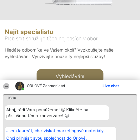
Najít specialistu
Plebiscit sdružuje těch nejlepších v oboru
Hledáte odborníka ve Vašem okolí? Vyzkoušejte naše
vyhledávání. Využívejte pouze ty nejlepší služby!
Vyhledávání
ORLOVÉ Zahradnictví
Live chat
08:10
Ahoj, rádi Vám pomůžeme! 🙂 Klikněte na
příslušnou téma konverzace! 🙂
Organizátor hlasování
Plebiscyt
Kontakt
Bright Side Solutions sp. z o.
Vítězové
Kontakt
Jsem laureát, chci získat marketingové materiály.
o. sp. k.
Seznam všech
ul. Ruska 22
laureátů
Chci přihlásit svou společnost do Orlové.