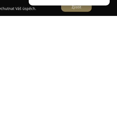
Zjistit
vychutnat Váš úspěch.
obiliář
ého výrobce městského a zahradního mobiliáře
ie sahá až do roku 1991. Společnost sídlící v Brně
 vyrobených z litiny, oceli, dřeva a dalších
peny lavičky, odpadkové koše, mříže ke stromům,
i další komponenty určené jak pro veřejné
rady. Firma REX je známá důrazem na kvalitu,
což se odráží v dlouhé životnosti výrobků a jejich
ivům včetně vandalismu a počasí.