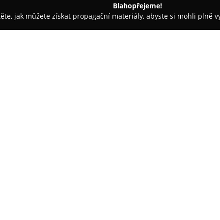
Blahopřejeme!
těte, jak můžete získat propagační materiály, abyste si mohli plně 
 firem.
REX, s.r.o. | Výroba městského mobiliáře | Městský m
iliáře | Městský
O společnosti:
REX, s.r.o.
představuje významn
v České republice, jehož histor
nabízí rozsáhlou škálu produktů
materiálů.
V sortimentu firmy jsou zastou
stojany na kola, lampy, kašny 
prostory, tak pro soukromé zah
originalitu a elegantní design, 
odolnosti proti nepříznivým vl