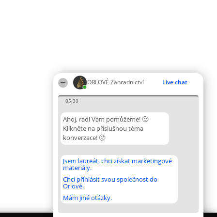
ORLOVÉ Zahradnictví
Live chat
05:30
Ahoj, rádi Vám pomůžeme! 🙂
Klikněte na příslušnou téma
konverzace! 🙂
Jsem laureát, chci získat marketingové
materiály.
Chci přihlásit svou společnost do
Orlové.
Mám jiné otázky.