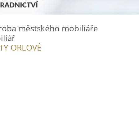
Výroba městského mobiliáře
liář
ITY ORLOVÉ