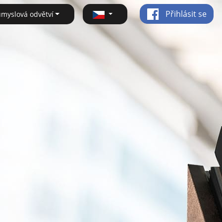
Přihlásit se
ůmyslová odvětví