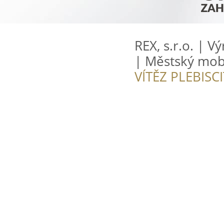
REX, s.r.o. | 
| Městský mobi
VÍTĚZ PLEBISC