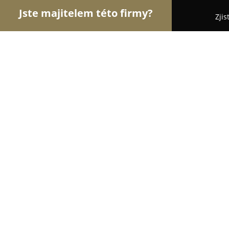
Jste majitelem této firmy?
Zjis
Orlové Zahradnictví
Pořadí nejlépe hodnocených
REX, s.r.o. | Výroba městského mob
mobiliář
8.3
(9)
Brno, Podnásepní 1H
Zobrazit telefonní číslo