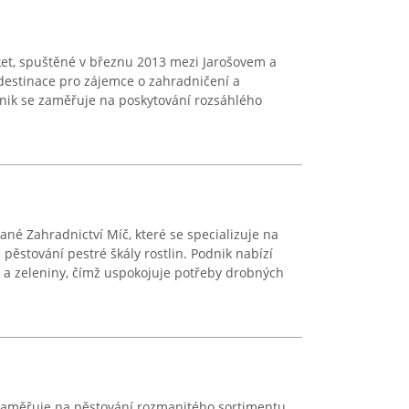
t, spuštěné v březnu 2013 mezi Jarošovem a
é destinace pro zájemce o zahradničení a
nik se zaměřuje na poskytování rozsáhlého
né Zahradnictví Míč, které se specializuje na
pěstování pestré škály rostlin. Podnik nabízí
ic a zeleniny, čímž uspokojuje potřeby drobných
e zaměřuje na pěstování rozmanitého sortimentu