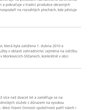
in a pokračuje v tradici produkce okrasných
a hospodaří na rozsáhlých plochách, kde pěstuje
st, která byla založena 1. dubna 2010 a
lužby v oblasti zahradnictví, zejména na údržbu
í v Morkovicích-Slížanech, konkrétně v obci
ž více než dvacet let a zaměřuje se na
adnických služeb s důrazem na vysokou
 Mezi hlavní činnosti společnosti patří návrh i