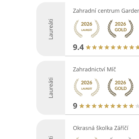
Zahradní centrum Garde
Laureáti
9.4
Zahradnictví Míč
Laureáti
9
Okrasná školka Záříčí