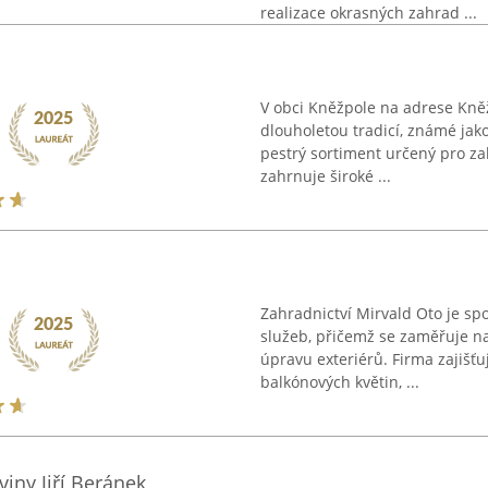
realizace okrasných zahrad ...
V obci Kněžpole na adrese Kněž
dlouholetou tradicí, známé jako
pestrý sortiment určený pro za
zahrnuje široké ...
Zahradnictví Mirvald Oto je sp
služeb, přičemž se zaměřuje na 
úpravu exteriérů. Firma zajišť
balkónových květin, ...
iny Jiří Beránek