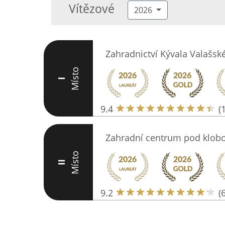
Vítězové
2026
Zahradnictví Kývala Valašské
Místo
I
9.4
(
Zahradní centrum pod klo
Místo
II
9.2
(