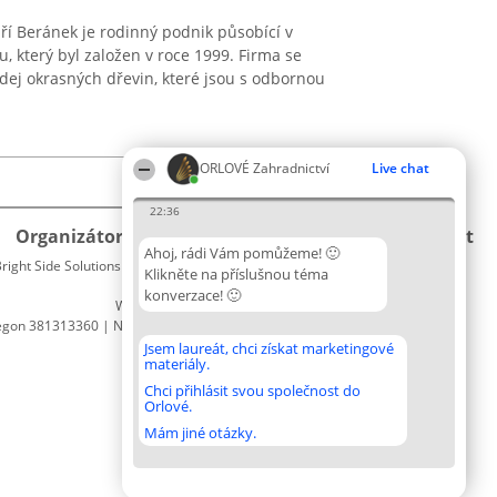
iří Beránek je rodinný podnik působící v
, který byl založen v roce 1999. Firma se
odej okrasných dřevin, které jsou s odbornou
ORLOVÉ Zahradnictví
Live chat
22:36
Organizátor hlasování
Plebiscyt
Kontakt
Ahoj, rádi Vám pomůžeme! 🙂
right Side Solutions sp. z o. o. sp. k.
Vítězové
Kontakt
Klikněte na příslušnou téma
ul. Ruska 22
Seznam
konverzace! 🙂
Wrocław 50-079
všech
egon 381313360 | NIP 8943132676
laureátů
Zásady
Jsem laureát, chci získat marketingové
materiály.
Pravidla
Zásady
Chci přihlásit svou společnost do
Orlové.
ochrany
osobních
Mám jiné otázky.
údajů