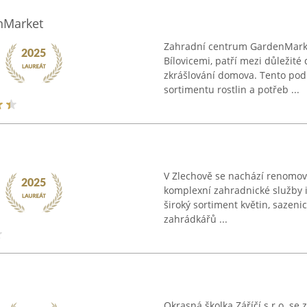
nMarket
Zahradní centrum GardenMarke
Bílovicemi, patří mezi důležit
zkrášlování domova. Tento pod
sortimentu rostlin a potřeb ...
V Zlechově se nachází renomova
komplexní zahradnické služby i 
široký sortiment květin, sazen
zahrádkářů ...
Okrasná školka Záříčí s.r.o. s