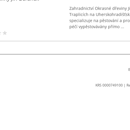
Zahradnictví Okrasné dřeviny J
Traplicích na Uherskohradišťsku
specializuje na pěstování a pr
péčí vypěstovávány přímo ...
B
KRS 0000749100 | R