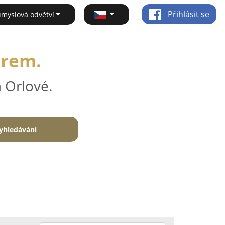
Přihlásit se
ůmyslová odvětví
irem.
 Orlové.
yhledávání