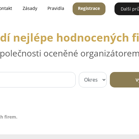
ontakt
Zásady
Pravidla
Registrace
Další pr
dí nejlépe hodnocených f
 společnosti oceněné organizátorem
V
h firem.