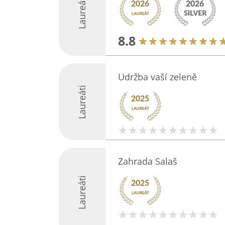
Laureáti
8.8
Udržba vaší zeleně
Laureáti
Zahrada Salaš
Laureáti