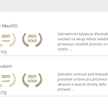
 Meziříčí
Zahradnictví Kývala je dlouhod
nachází na okraji města Valašs
provozuje rozsáhlé prostory o r
rostlin ...
177)
boukem
Zahradní centrum pod klobouk
prostředí určené pro příznivce
okrasné a ovocné stromy, keře, t
přičemž ...
673)