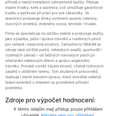
přírodě a nabízí komplexní zahradnické služby. Pěstuje
vlastní trvalky, keře a sazenice, což umožňuje garantovat
kvalitu a pečlivost při práci pro své zákazníky. Ve
sklenících produkuje široký sortiment sazenic zeleniny,
ovocných stromků, drobného ovoce, letniček i trvalek.
Firma se specializuje na údržbu zeleně a poskytuje služby
jako výsadba, péče i úprava trávníků a rostlinných ploch
pro veřejné i soukromé prostory. Zahradnictví SBAUM se
věnuje také údržbě parků, městských areálů, sportovišť i
rozlehlých zahrad – od běžných travnatých ploch po
odstranění náletových dřevin a správu anglického
trávníku. Provádí rovněž kácení stromů, včetně rizikových
zásahů v obtížném terénu. Tým zkušených pracovníků
realizuje i menší stavební úpravy, které dotvářejí celistvé
řešení exteriérů s ohledem na proměnlivé přírodní
podmínky.
Zdroje pro výpočet hodnocení:
K těmto údajům mají přístup pouze přihlášení
uživatelé.
Klikněte sem pro přihlášení.