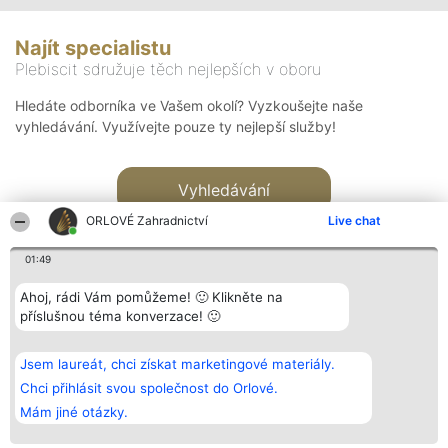
Najít specialistu
Plebiscit sdružuje těch nejlepších v oboru
Hledáte odborníka ve Vašem okolí? Vyzkoušejte naše
vyhledávání. Využívejte pouze ty nejlepší služby!
Vyhledávání
ORLOVÉ Zahradnictví
Live chat
01:49
Ahoj, rádi Vám pomůžeme! 🙂 Klikněte na
příslušnou téma konverzace! 🙂
Organizátor hlasování
Plebiscyt
Kontakt
Bright Side Solutions sp. z o.
Vítězové
Kontakt
Jsem laureát, chci získat marketingové materiály.
o. sp. k.
Seznam všech
ul. Ruska 22
laureátů
Chci přihlásit svou společnost do Orlové.
Wrocław 50-079
Zásady
Mám jiné otázky.
KRS 0000749100 | Regon
Pravidla
381313360 | NIP 8943132676
Zásady
ochrany