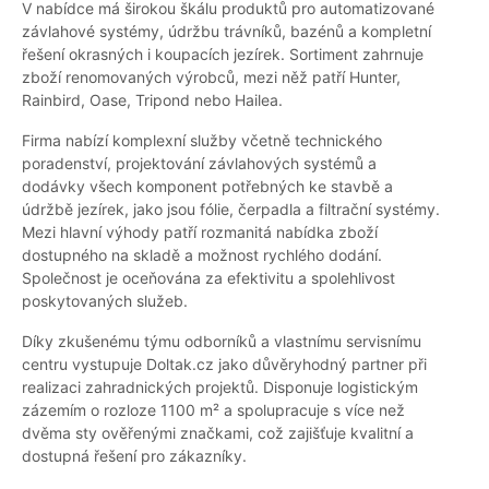
V nabídce má širokou škálu produktů pro automatizované
závlahové systémy, údržbu trávníků, bazénů a kompletní
řešení okrasných i koupacích jezírek. Sortiment zahrnuje
zboží renomovaných výrobců, mezi něž patří Hunter,
Rainbird, Oase, Tripond nebo Hailea.
Firma nabízí komplexní služby včetně technického
poradenství, projektování závlahových systémů a
dodávky všech komponent potřebných ke stavbě a
údržbě jezírek, jako jsou fólie, čerpadla a filtrační systémy.
Mezi hlavní výhody patří rozmanitá nabídka zboží
dostupného na skladě a možnost rychlého dodání.
Společnost je oceňována za efektivitu a spolehlivost
poskytovaných služeb.
Díky zkušenému týmu odborníků a vlastnímu servisnímu
centru vystupuje Doltak.cz jako důvěryhodný partner při
realizaci zahradnických projektů. Disponuje logistickým
zázemím o rozloze 1100 m² a spolupracuje s více než
dvěma sty ověřenými značkami, což zajišťuje kvalitní a
dostupná řešení pro zákazníky.