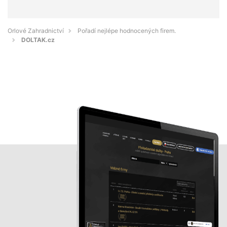
Orlové Zahradnictví
Pořadí nejlépe hodnocených firem.
DOLTAK.cz