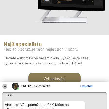
Najít specialistu
Plebiscit sdružuje těch nejlepších v oboru
Hledáte odborníka ve Vašem okolí? Vyzkoušejte naše
vyhledávání. Využívejte pouze ty nejlepší služby!
Vyhledávání
ORLOVÉ Zahradnictví
Live chat
15:57
Ahoj, rádi Vám pomůžeme! 🙂 Klikněte na