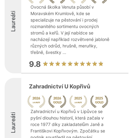
Ovocná školka Venuta působí v
Laureáti
Moravském Krumlově, kde se
specializuje na pěstování i prodej
rozmanitého sortimentu ovocných
stromů a keřů. V její nabídce se
nacházejí například rozvětvené jabloně
různých odrůd, hrušně, meruňky,
třešně, švestky ...
9.8
Zahradnictví U Kopřivů
Zahradnictví u Kopřivů v Lipůvce se
Laureáti
pyšní dlouhou historií, která začala v
roce 1977 díky zakladatelům Janě a
Františkovi Kopřivovým. Zpočátku se
podnik soustředil na pěstování