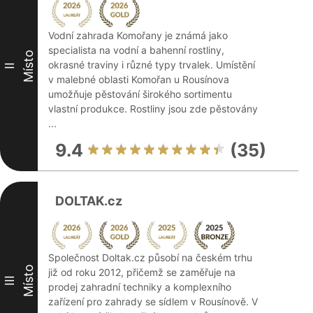
Vodní zahrada Komořany je známá jako
specialista na vodní a bahenní rostliny,
Místo
okrasné traviny i různé typy trvalek. Umístění
II
v malebné oblasti Komořan u Rousínova
umožňuje pěstování širokého sortimentu
vlastní produkce. Rostliny jsou zde pěstovány
...
9.4
(35)
DOLTAK.cz
Společnost Doltak.cz působí na českém trhu
Místo
již od roku 2012, přičemž se zaměřuje na
III
prodej zahradní techniky a komplexního
zařízení pro zahrady se sídlem v Rousínově. V